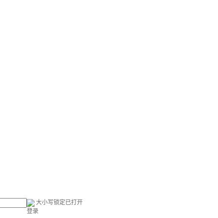
大小写锁定已打开
登录