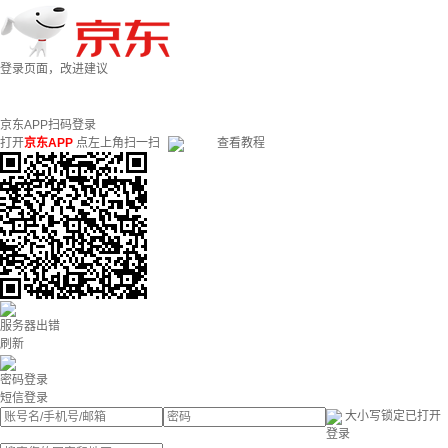
登录页面，改进建议
京东APP扫码登录
打开
京东APP
点左上角扫一扫
查看教程
服务器出错
刷新
密码登录
短信登录
大小写锁定已打开
登录