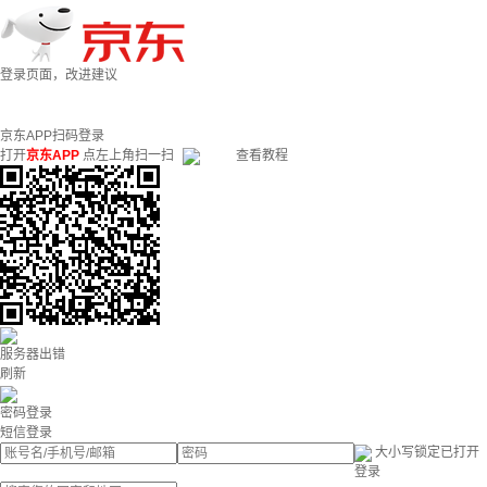
登录页面，改进建议
京东APP扫码登录
打开
京东APP
点左上角扫一扫
查看教程
服务器出错
刷新
密码登录
短信登录
大小写锁定已打开
登录