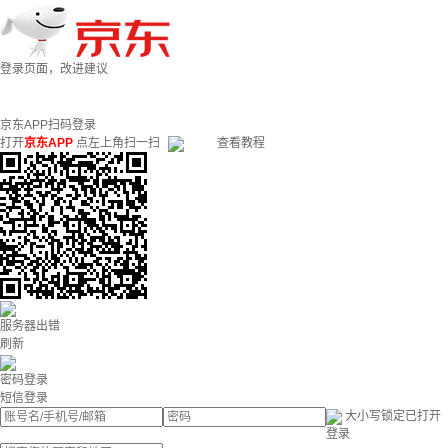
登录页面，改进建议
京东APP扫码登录
打开
京东APP
点左上角扫一扫
查看教程
服务器出错
刷新
密码登录
短信登录
大小写锁定已打开
登录