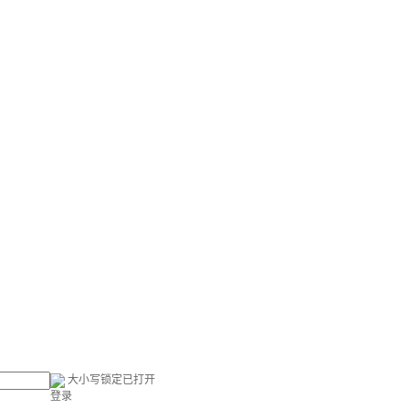
大小写锁定已打开
登录