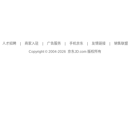
人才招聘
|
商家入驻
|
广告服务
|
手机京东
|
友情链接
|
销售联盟
Copyright © 2004-
2026
京东JD.com 版权所有