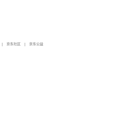
|
京东社区
|
京东公益