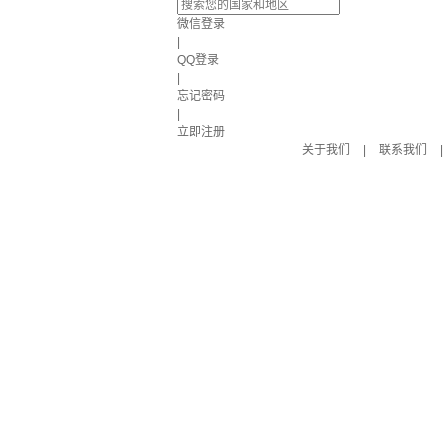
微信登录
|
QQ登录
|
忘记密码
|
立即注册
关于我们
|
联系我们
|