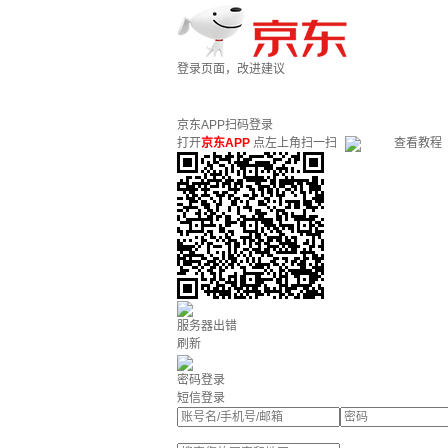
登录页面，改进建议
京东APP扫码登录
打开
京东APP
点左上角扫一扫
查看教程
服务器出错
刷新
密码登录
短信登录