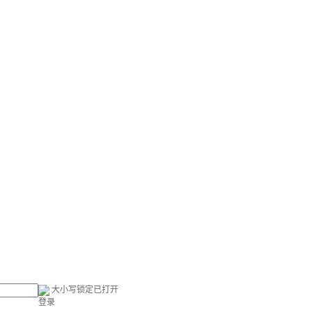
大小写锁定已打开
登录