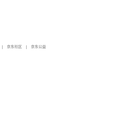
|
京东社区
|
京东公益