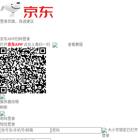
登录页面，改进建议
京东APP扫码登录
打开
京东APP
点左上角扫一扫
查看教程
服务器出错
刷新
密码登录
短信登录
大小写锁定已打开
登录