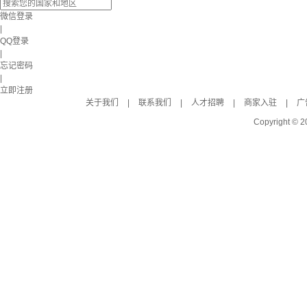
微信登录
|
QQ登录
|
忘记密码
|
立即注册
关于我们
|
联系我们
|
人才招聘
|
商家入驻
|
广
Copyright © 2