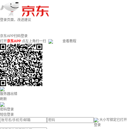
登录页面，改进建议
京东APP扫码登录
打开
京东APP
点左上角扫一扫
查看教程
服务器出错
刷新
密码登录
短信登录
大小写锁定已打开
登录