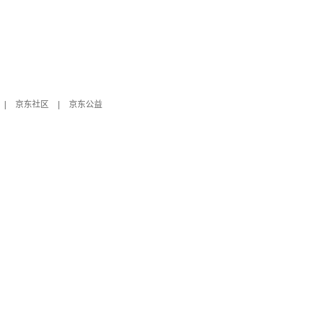
|
京东社区
|
京东公益