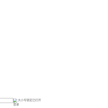
大小写锁定已打开
登录