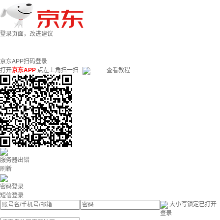
登录页面，改进建议
京东APP扫码登录
打开
京东APP
点左上角扫一扫
查看教程
服务器出错
刷新
密码登录
短信登录
大小写锁定已打开
登录