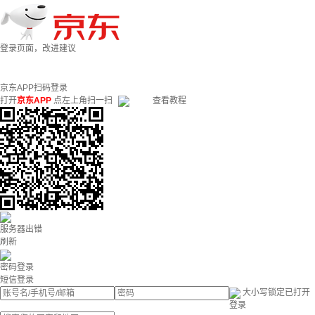
登录页面，改进建议
京东APP扫码登录
打开
京东APP
点左上角扫一扫
查看教程
服务器出错
刷新
密码登录
短信登录
大小写锁定已打开
登录