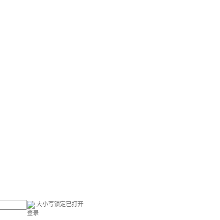
大小写锁定已打开
登录