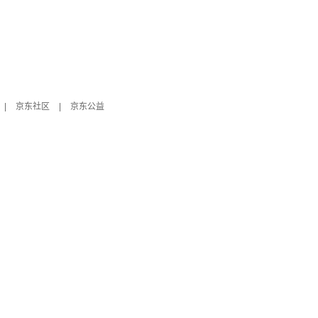
|
京东社区
|
京东公益