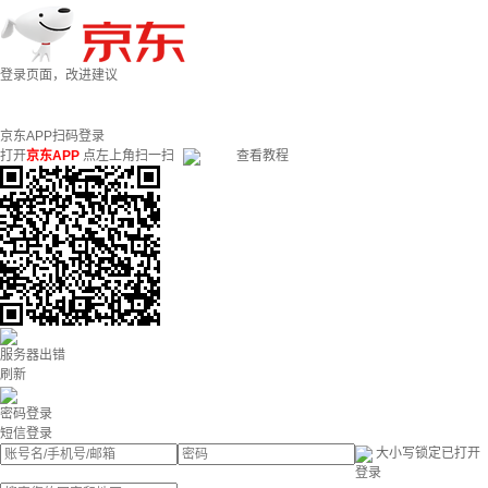
登录页面，改进建议
京东APP扫码登录
打开
京东APP
点左上角扫一扫
查看教程
服务器出错
刷新
密码登录
短信登录
大小写锁定已打开
登录