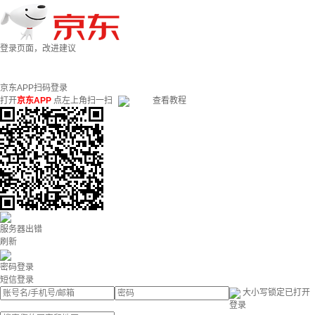
登录页面，改进建议
京东APP扫码登录
打开
京东APP
点左上角扫一扫
查看教程
服务器出错
刷新
密码登录
短信登录
大小写锁定已打开
登录