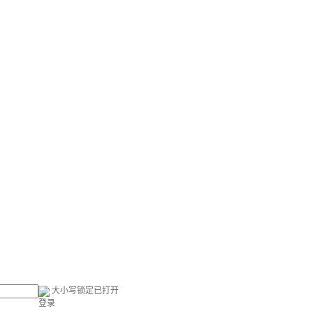
大小写锁定已打开
登录