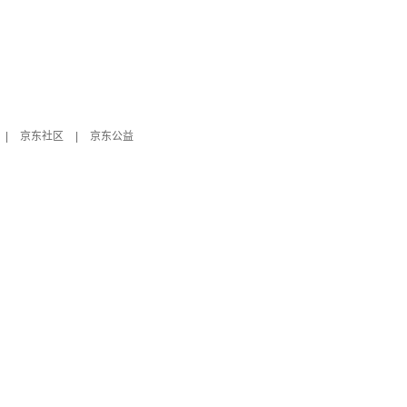
|
京东社区
|
京东公益