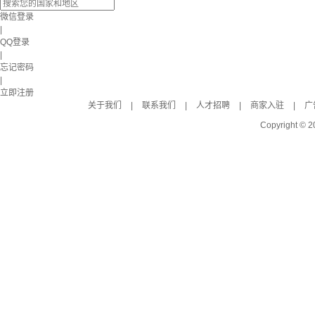
微信登录
|
QQ登录
|
忘记密码
|
立即注册
关于我们
|
联系我们
|
人才招聘
|
商家入驻
|
广
Copyright © 2