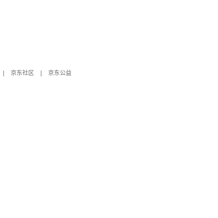
|
京东社区
|
京东公益