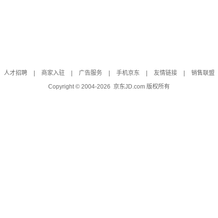
人才招聘
|
商家入驻
|
广告服务
|
手机京东
|
友情链接
|
销售联盟
Copyright © 2004-
2026
京东JD.com 版权所有