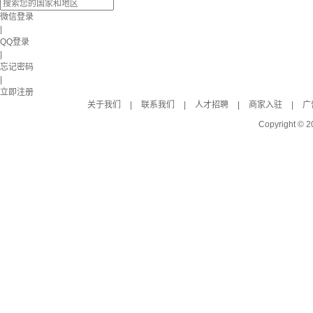
微信登录
|
QQ登录
|
忘记密码
|
立即注册
关于我们
|
联系我们
|
人才招聘
|
商家入驻
|
广
Copyright © 2