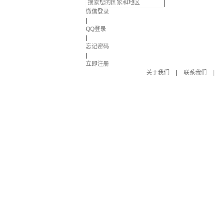
微信登录
|
QQ登录
|
忘记密码
|
立即注册
关于我们
|
联系我们
|