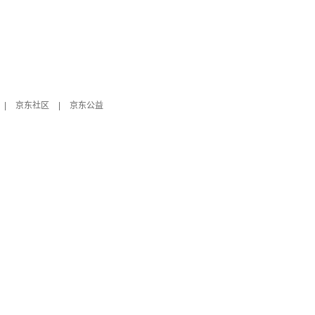
|
京东社区
|
京东公益