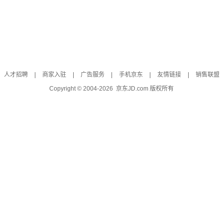
人才招聘
|
商家入驻
|
广告服务
|
手机京东
|
友情链接
|
销售联盟
Copyright © 2004-
2026
京东JD.com 版权所有