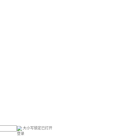
大小写锁定已打开
登录