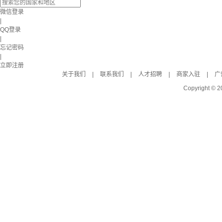
微信登录
|
QQ登录
|
忘记密码
|
立即注册
关于我们
|
联系我们
|
人才招聘
|
商家入驻
|
广
Copyright © 2