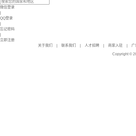
微信登录
|
QQ登录
|
忘记密码
|
立即注册
关于我们
|
联系我们
|
人才招聘
|
商家入驻
|
广
Copyright © 2