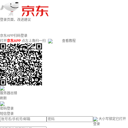
登录页面，改进建议
京东APP扫码登录
打开
京东APP
点左上角扫一扫
查看教程
服务器出错
刷新
密码登录
短信登录
大小写锁定已打开
登录