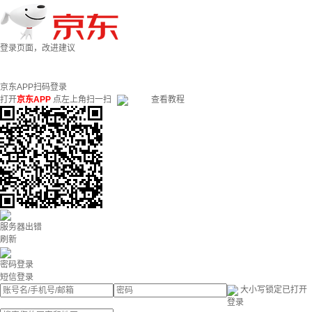
登录页面，改进建议
京东APP扫码登录
打开
京东APP
点左上角扫一扫
查看教程
服务器出错
刷新
密码登录
短信登录
大小写锁定已打开
登录