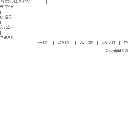
微信登录
|
QQ登录
|
忘记密码
|
立即注册
关于我们
|
联系我们
|
人才招聘
|
商家入驻
|
广
Copyright © 2