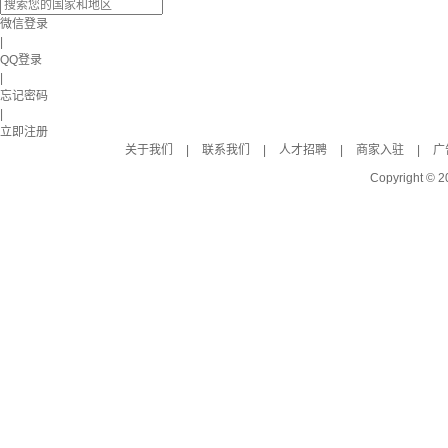
微信登录
|
QQ登录
|
忘记密码
|
立即注册
关于我们
|
联系我们
|
人才招聘
|
商家入驻
|
广
Copyright © 2