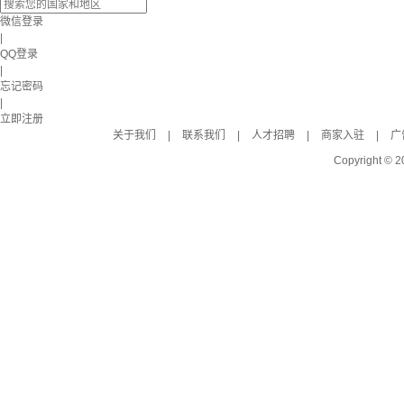
微信登录
|
QQ登录
|
忘记密码
|
立即注册
关于我们
|
联系我们
|
人才招聘
|
商家入驻
|
广
Copyright © 2